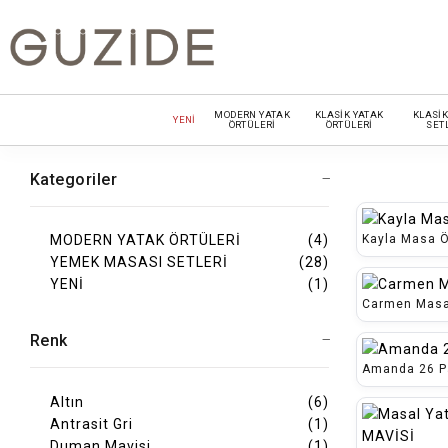
MODERN YATAK
KLASİK YATAK
KLASİK
YENİ
ÖRTÜLERİ
ÖRTÜLERİ
SET
Kategoriler
Kayla Masa Ö
MODERN YATAK ÖRTÜLERİ
(4)
YEMEK MASASI SETLERİ
(28)
YENİ
(1)
Carmen Masa 
Renk
Amanda 26 Pa
Altın
(6)
Antrasit Gri
(1)
Duman Mavisi
(1)