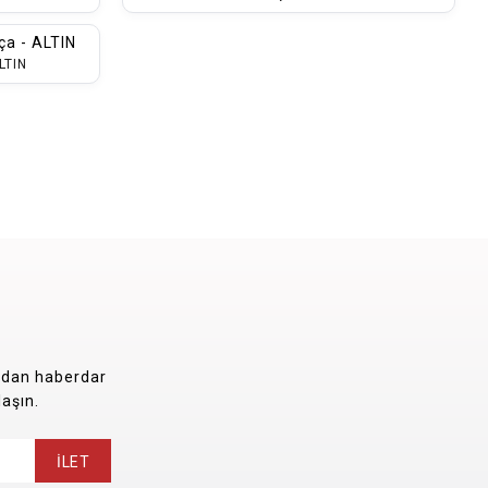
LTIN
rdan haberdar
laşın.
İLET